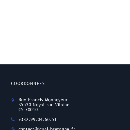
COORDONNÉES
Rue Francis Monnoyeur
35530 Noyal-sur-Vilaine
CS 70010
+332.99.04.60.51
contact@icual-bretagne.fr