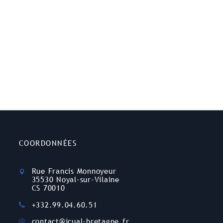
COORDONNÉES
Rue Francis Monnoyeur
35530 Noyal-sur-Vilaine
CS 70010
+332.99.04.60.51
contact@icual-bretagne.fr