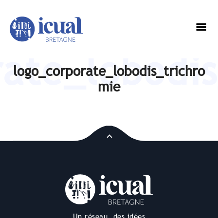
rate_lobodis
logo_corporate_lobodis_trichro
mie
Un réseau, des idées