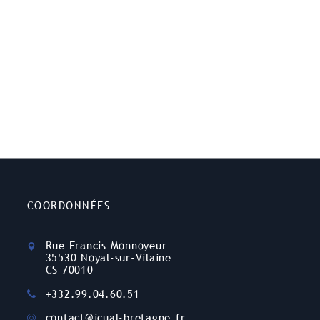
COORDONNÉES
Rue Francis Monnoyeur
35530 Noyal-sur-Vilaine
CS 70010
+332.99.04.60.51
contact@icual-bretagne.fr