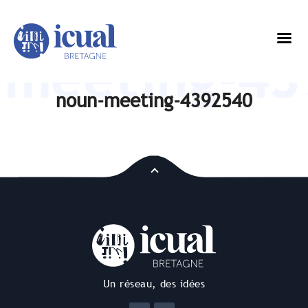
-meeting-43
noun-meeting-4392540
Un réseau, des idées